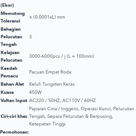
(Ekor)
Memotong
± (0.0001xL) mm
Toleransi
Bahagian
Pelucutan
3
Tengah
Kelajuan
3000-6000pcs / j (L = 100mm)
Pelucutan
Kaedah
Pacuan Empat Roda
Pemacu
Bahan Alat
Keluli Tungsten Keras
Kuasa
450W
Voltan Input
AC220 / 50HZ, AC110V / 60HZ
Paparan Cina / Inggeris, Operasi Kunci, Pelucutan
Ciri-ciri khas
Tengah, Separa Pelucutan & Berpusing,
Ketepatan Tinggi
Permohonan: