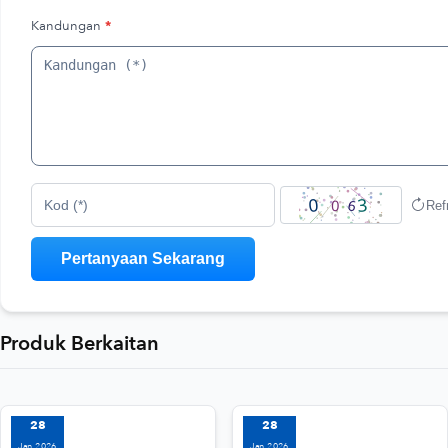
Kandungan
*
Ref
Kod (*)
Produk Berkaitan
28
28
Jan 2026
Jan 2026