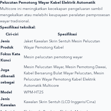
Pelucutan Pemotong Wayar Kabel Elektrik Automatik
Multicore ini meningkatkan kecekapan pengeluaran sambil
mengekalkan atau melebihi keupayaan peralatan pemprosesan
wayar tradisional.
Spesifikasi teknikal:
Ciri-ciri
Spesifikasi
Jenis
Jaket Kawalan Skrin Sentuh Mesin Pelucutan
Produk
Wayar Pemotong Kabel
Fokus Kata
Mesin pelucutan pemotong wayar
Kunci
Mesin Pelucutan Wayar, Mesin Pemotong Dawai,
Juga
Kabel Bersarung Bulat Wayar Pelucutan, Mesin
dikenali
Pelucutan Wayar Pemotong Kabel Elektrik
sebagai
Automatik Multicore
Model
WPM-HT2S
Jenis
Kawalan Skrin Sentuh (LCD Inggeris/Cina)
Kawalan