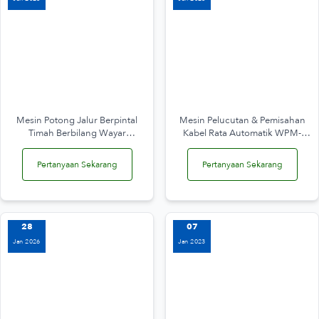
Mesin Potong Jalur Berpintal
Mesin Pelucutan & Pemisahan
Timah Berbilang Wayar
Kabel Rata Automatik WPM-
Automatik WPM-SZ-02
09E+S
Pertanyaan Sekarang
Pertanyaan Sekarang
28
07
Jan 2026
Jan 2023