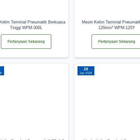
Kelim Terminal Pneumatik Berkuasa
Mesin Kelim Terminal Pneumati
Tinggi WPM-300L
120mm² WPM-120Y
Pertanyaan Sekarang
Pertanyaan Sekarang
28
26
Jan 2026