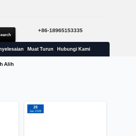
+86-18965153335
nyelesaian
Muat Turun
Hubungi Kami
h Alih
28
Jan 2026