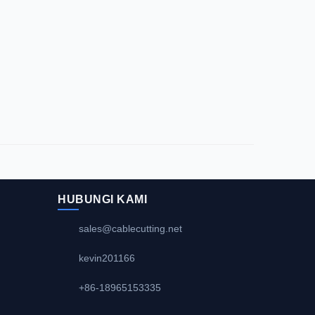
HUBUNGI KAMI
sales@cablecutting.net
kevin201166
+86-18965153335