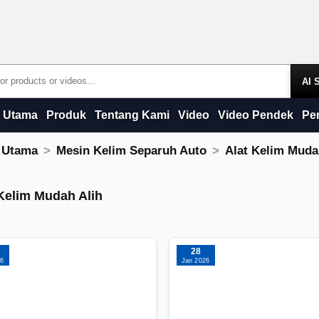
Products
Utama
Produk
Tentang Kami
Video
Video Pendek
Pe
 Utama
Mesin Kelim Separuh Auto
Alat Kelim Muda
Kelim Mudah Alih
Kelim Mudah Alih
28
26
Jan 2026