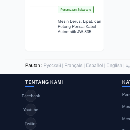
15
Pertanyaan Sekarang
Jun 2026
Mesin Berus, Lipat, dan
Potong Perisai Kabel
Automatik JW-835
Pautan :
Русский |
Français |
Español |
English |
TENTANG KAMI
KA
Pen
Facebook
Mes
Youtube
Mes
Twitter