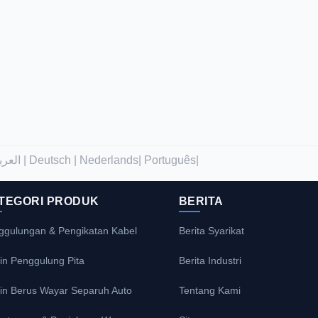
العربية |
Deutsch |
Nederlands|
Português|
TEGORI PRODUK
BERITA
ggulungan & Pengikatan Kabel
Berita Syarikat
in Penggulung Pita
Berita Industri
in Berus Wayar Separuh Auto
Tentang Kami