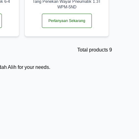
ik 6-4
Tang Penekan Wayar Pneumatik 1.3T
WPM-5ND
Pertanyaan Sekarang
Total products 9
ah Alih for your needs.