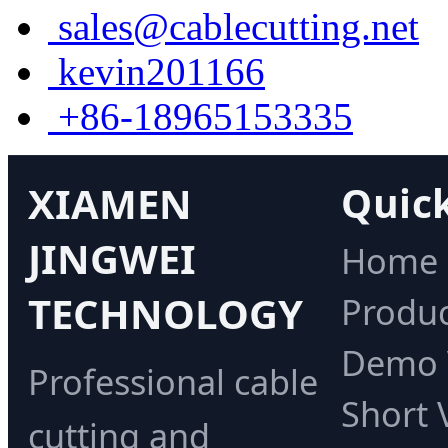
sales@cablecutting.net
kevin201166
+86-18965153335
XIAMEN
Quick
JINGWEI
Home
TECHNOLOGY
Produc
Demo 
Professional cable
Short 
cutting and