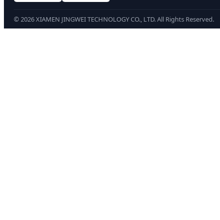
©
2026
XIAMEN JINGWEI TECHNOLOGY CO., LTD. All Rights Reserved.