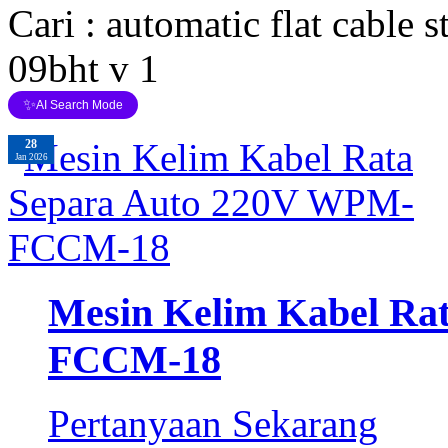
Cari : automatic flat cable
09bht v 1
✨
AI Search Mode
28
Jan 2026
Mesin Kelim Kabel Ra
FCCM-18
Pertanyaan Sekarang